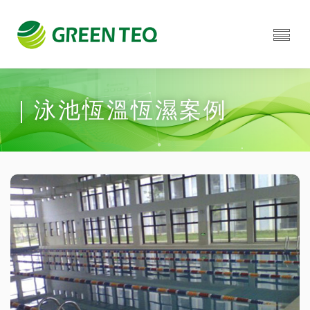
｜泳池恆溫恆濕案例